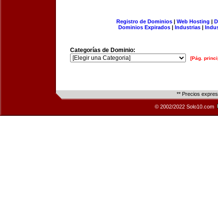
Registro de Dominios
|
Web Hosting
|
D
Dominios Expirados
|
Industrias
|
Indu
Categorías de Dominio:
[Pág. princi
** Precios expre
© 2002/2022 Solo10.com