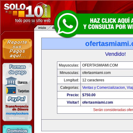
ofertasmiami
Vendido!
Mayusculas:
OFERTASMIAMI.COM
Minusculas:
ofertasmiami.com
Longitud:
12 caracteres
Categorias:
Ventas y Comercializacion
,
Via
Precio:
$750.00
Visitar!
ofertasmiami.com
Serán consideradas ofer