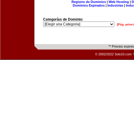
Registro de Dominios
|
Web Hosting
|
D
Dominios Expirados
|
Industrias
|
Indu
Categorías de Dominio:
[Pág. princi
** Precios expre
© 2002/2022 Solo10.com