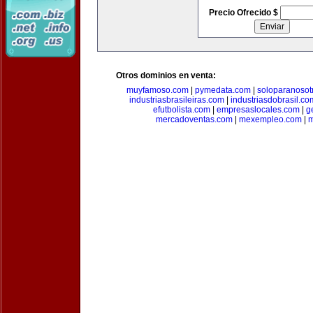
Precio Ofrecido $
Otros dominios en venta:
muyfamoso.com
|
pymedata.com
|
soloparanosot
industriasbrasileiras.com
|
industriasdobrasil.co
efutbolista.com
|
empresaslocales.com
|
g
mercadoventas.com
|
mexempleo.com
|
m