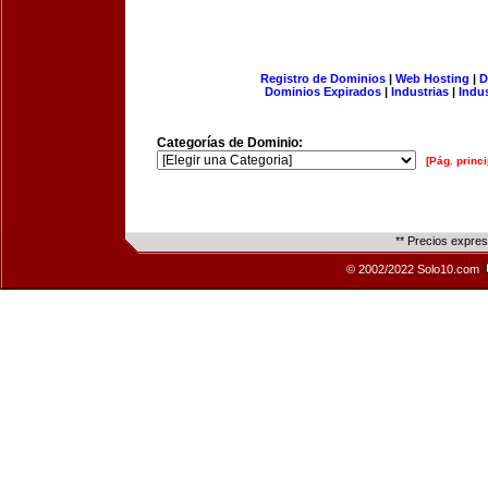
Registro de Dominios
|
Web Hosting
|
D
Dominios Expirados
|
Industrias
|
Indu
Categorías de Dominio:
[Pág. princi
** Precios expre
© 2002/2022 Solo10.com