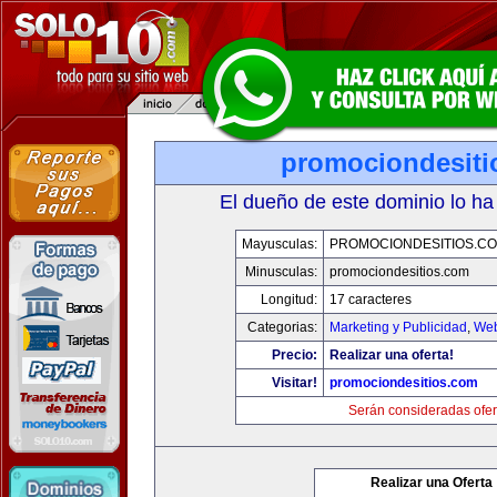
promociondesiti
El dueño de este dominio lo ha
Mayusculas:
PROMOCIONDESITIOS.C
Minusculas:
promociondesitios.com
Longitud:
17 caracteres
Categorias:
Marketing y Publicidad
,
Web
Precio:
Realizar una oferta!
Visitar!
promociondesitios.com
Serán consideradas ofer
Realizar una Oferta