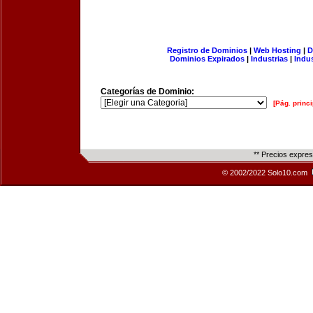
Registro de Dominios
|
Web Hosting
|
D
Dominios Expirados
|
Industrias
|
Indu
Categorías de Dominio:
[Pág. princi
** Precios expre
© 2002/2022 Solo10.com