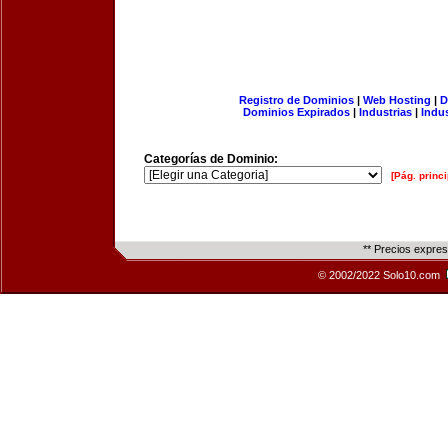
Registro de Dominios
|
Web Hosting
|
D
Dominios Expirados
|
Industrias
|
Indu
Categorías de Dominio:
[Pág. princi
** Precios expre
© 2002/2022 Solo10.com