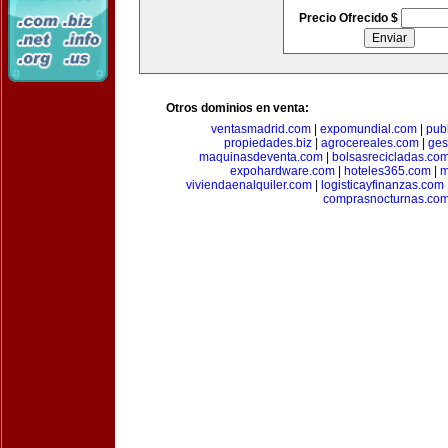
Precio Ofrecido $
Otros dominios en venta:
ventasmadrid.com
|
expomundial.com
|
pub
propiedades.biz
|
agrocereales.com
|
ges
maquinasdeventa.com
|
bolsasrecicladas.co
expohardware.com
|
hoteles365.com
|
m
viviendaenalquiler.com
|
logisticayfinanzas.com
comprasnocturnas.co