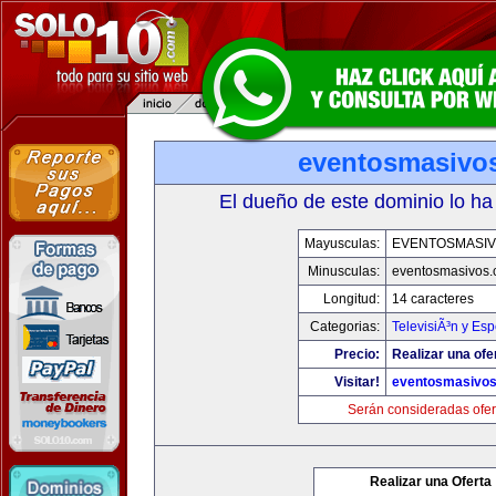
eventosmasivo
El dueño de este dominio lo ha
Mayusculas:
EVENTOSMASI
Minusculas:
eventosmasivos
Longitud:
14 caracteres
Categorias:
TelevisiÃ³n y Esp
Precio:
Realizar una ofe
Visitar!
eventosmasivo
Serán consideradas ofer
Realizar una Oferta