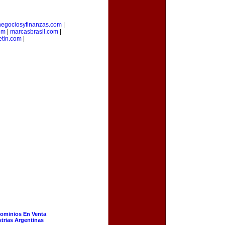
negociosyfinanzas.com
|
om
|
marcasbrasil.com
|
etin.com
|
ominios En Venta
strias Argentinas