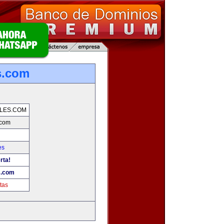
s.com
LES.COM
.com
es
rta!
s.com
tas