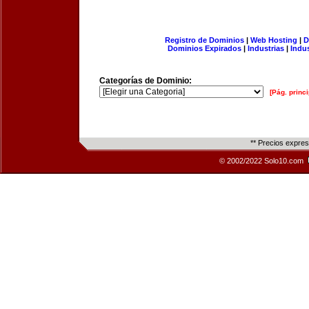
Registro de Dominios
|
Web Hosting
|
D
Dominios Expirados
|
Industrias
|
Indu
Categorías de Dominio:
[Pág. princi
** Precios expre
© 2002/2022 Solo10.com